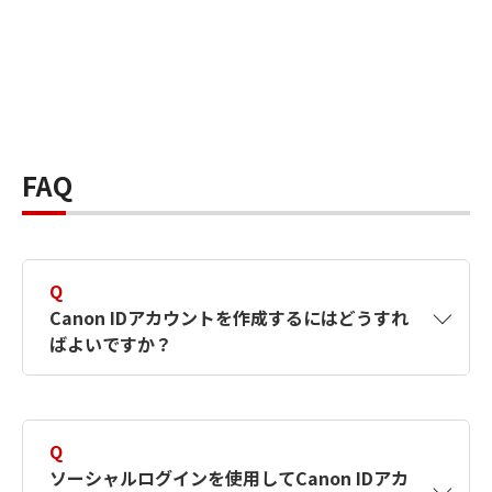
FAQ
Q
Canon IDアカウントを作成するにはどうすれ
ばよいですか？
A
Canon IDアカウントは、氏名、メールアドレス
とパスワードを入力して作成できます。ソーシ
Q
ャルログインを使用して作成することもできま
ソーシャルログインを使用してCanon IDアカ
す。詳しい作成方法は
【カメラ】Canon IDとは