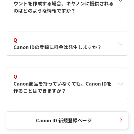
ウントを作成する場合、キヤノンに提供される
何ですか？Canon IDの作成方法は？
をご確認く
のはどのような情報ですか？
ださい。
A
キヤノンはメールアドレスと一部の情報（お客
さまが共有設定しているもの）をお客さまが選
Q
択したサービスから取得します。アカウントを
Canon IDの登録に料金は発生しますか？
簡単に作成できるように、この情報を使用して
Canon IDの登録フォームを入力します。
A
Canon IDの登録には料金は発生しません。
Q
Canon商品を持っていなくても、Canon IDを
作ることはできますか？
A
Canon商品をお持ちでなくても、Canon IDを作
ることができます。
Canon ID 新規登録ページ