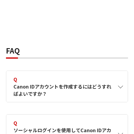
FAQ
Q
Canon IDアカウントを作成するにはどうすれ
ばよいですか？
A
Canon IDアカウントは、氏名、メールアドレス
とパスワードを入力して作成できます。ソーシ
Q
ャルログインを使用して作成することもできま
ソーシャルログインを使用してCanon IDアカ
す。詳しい作成方法は
【カメラ】Canon IDとは