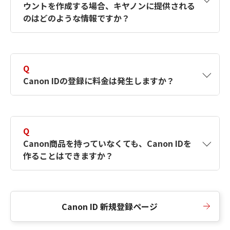
ウントを作成する場合、キヤノンに提供される
何ですか？Canon IDの作成方法は？
をご確認く
のはどのような情報ですか？
ださい。
A
キヤノンはメールアドレスと一部の情報（お客
さまが共有設定しているもの）をお客さまが選
Q
択したサービスから取得します。アカウントを
Canon IDの登録に料金は発生しますか？
簡単に作成できるように、この情報を使用して
Canon IDの登録フォームを入力します。
A
Canon IDの登録には料金は発生しません。
Q
Canon商品を持っていなくても、Canon IDを
作ることはできますか？
A
Canon商品をお持ちでなくても、Canon IDを作
ることができます。
Canon ID 新規登録ページ