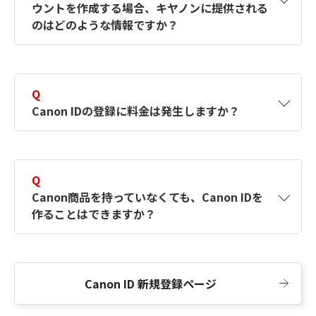
ウントを作成する場合、キヤノンに提供される
何ですか？Canon IDの作成方法は？
をご確認く
のはどのような情報ですか？
ださい。
A
キヤノンはメールアドレスと一部の情報（お客
さまが共有設定しているもの）をお客さまが選
Q
択したサービスから取得します。アカウントを
Canon IDの登録に料金は発生しますか？
簡単に作成できるように、この情報を使用して
Canon IDの登録フォームを入力します。
A
Canon IDの登録には料金は発生しません。
Q
Canon商品を持っていなくても、Canon IDを
作ることはできますか？
A
Canon商品をお持ちでなくても、Canon IDを作
ることができます。
Canon ID 新規登録ページ