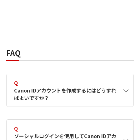
FAQ
Q
Canon IDアカウントを作成するにはどうすれ
ばよいですか？
A
Canon IDアカウントは、氏名、メールアドレス
とパスワードを入力して作成できます。ソーシ
Q
ャルログインを使用して作成することもできま
ソーシャルログインを使用してCanon IDアカ
す。詳しい作成方法は
【カメラ】Canon IDとは