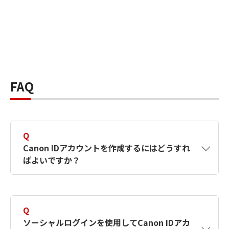
FAQ
Q
Canon IDアカウントを作成するにはどうすれ
ばよいですか？
A
Canon IDアカウントは、氏名、メールアドレス
とパスワードを入力して作成できます。ソーシ
Q
ャルログインを使用して作成することもできま
ソーシャルログインを使用してCanon IDアカ
す。詳しい作成方法は
【カメラ】Canon IDとは