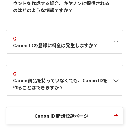
ウントを作成する場合、キヤノンに提供される
何ですか？Canon IDの作成方法は？
をご確認く
のはどのような情報ですか？
ださい。
A
キヤノンはメールアドレスと一部の情報（お客
さまが共有設定しているもの）をお客さまが選
Q
択したサービスから取得します。アカウントを
Canon IDの登録に料金は発生しますか？
簡単に作成できるように、この情報を使用して
Canon IDの登録フォームを入力します。
A
Canon IDの登録には料金は発生しません。
Q
Canon商品を持っていなくても、Canon IDを
作ることはできますか？
A
Canon商品をお持ちでなくても、Canon IDを作
ることができます。
Canon ID 新規登録ページ