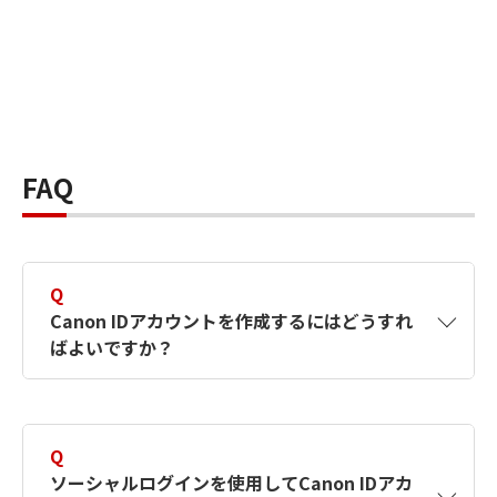
FAQ
Q
Canon IDアカウントを作成するにはどうすれ
ばよいですか？
A
Canon IDアカウントは、氏名、メールアドレス
とパスワードを入力して作成できます。ソーシ
Q
ャルログインを使用して作成することもできま
ソーシャルログインを使用してCanon IDアカ
す。詳しい作成方法は
【カメラ】Canon IDとは