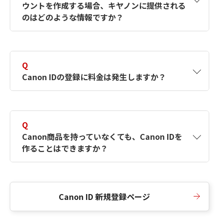
ウントを作成する場合、キヤノンに提供される
何ですか？Canon IDの作成方法は？
をご確認く
のはどのような情報ですか？
ださい。
A
キヤノンはメールアドレスと一部の情報（お客
さまが共有設定しているもの）をお客さまが選
Q
択したサービスから取得します。アカウントを
Canon IDの登録に料金は発生しますか？
簡単に作成できるように、この情報を使用して
Canon IDの登録フォームを入力します。
A
Canon IDの登録には料金は発生しません。
Q
Canon商品を持っていなくても、Canon IDを
作ることはできますか？
A
Canon商品をお持ちでなくても、Canon IDを作
ることができます。
Canon ID 新規登録ページ