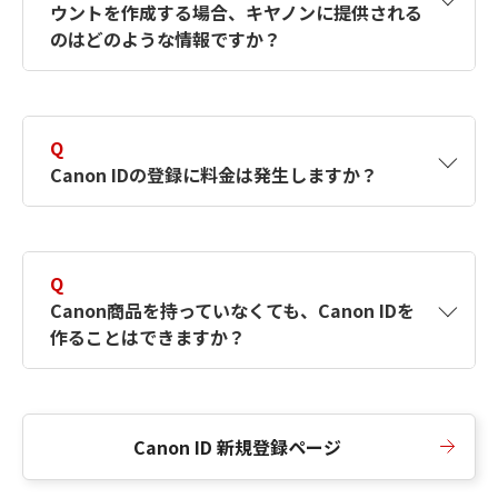
ウントを作成する場合、キヤノンに提供される
何ですか？Canon IDの作成方法は？
をご確認く
のはどのような情報ですか？
ださい。
A
キヤノンはメールアドレスと一部の情報（お客
さまが共有設定しているもの）をお客さまが選
Q
択したサービスから取得します。アカウントを
Canon IDの登録に料金は発生しますか？
簡単に作成できるように、この情報を使用して
Canon IDの登録フォームを入力します。
A
Canon IDの登録には料金は発生しません。
Q
Canon商品を持っていなくても、Canon IDを
作ることはできますか？
A
Canon商品をお持ちでなくても、Canon IDを作
ることができます。
Canon ID 新規登録ページ