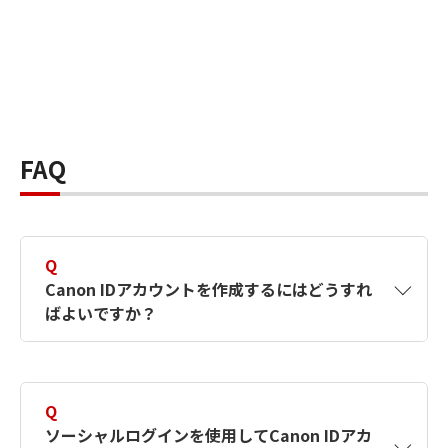
FAQ
Q
Canon IDアカウントを作成するにはどうすれ
ばよいですか？
A
Canon IDアカウントは、氏名、メールアドレス
とパスワードを入力して作成できます。ソーシ
Q
ャルログインを使用して作成することもできま
ソーシャルログインを使用してCanon IDアカ
す。詳しい作成方法は
【カメラ】Canon IDとは