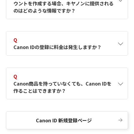
ウントを作成する場合、キヤノンに提供される
何ですか？Canon IDの作成方法は？
をご確認く
のはどのような情報ですか？
ださい。
A
キヤノンはメールアドレスと一部の情報（お客
さまが共有設定しているもの）をお客さまが選
Q
択したサービスから取得します。アカウントを
Canon IDの登録に料金は発生しますか？
簡単に作成できるように、この情報を使用して
Canon IDの登録フォームを入力します。
A
Canon IDの登録には料金は発生しません。
Q
Canon商品を持っていなくても、Canon IDを
作ることはできますか？
A
Canon商品をお持ちでなくても、Canon IDを作
ることができます。
Canon ID 新規登録ページ