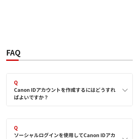
FAQ
Q
Canon IDアカウントを作成するにはどうすれ
ばよいですか？
A
Canon IDアカウントは、氏名、メールアドレス
とパスワードを入力して作成できます。ソーシ
Q
ャルログインを使用して作成することもできま
ソーシャルログインを使用してCanon IDアカ
す。詳しい作成方法は
【カメラ】Canon IDとは