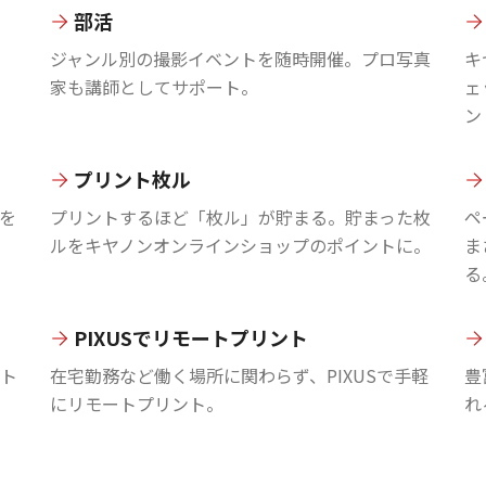
部活
ジャンル別の撮影イベントを随時開催。プロ写真
キ
家も講師としてサポート。
ェ
ン
プリント枚ル
を
プリントするほど「枚ル」が貯まる。貯まった枚
ペ
ルをキヤノンオンラインショップのポイントに。
ま
る
PIXUSでリモートプリント
ント
在宅勤務など働く場所に関わらず、PIXUSで手軽
豊
にリモートプリント。
れ