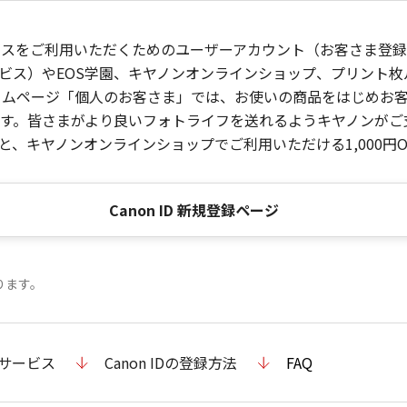
ービスをご利用いただくためのユーザーアカウント（お客さま登録情
ビス）やEOS学園、キヤノンオンラインショップ、プリント
ンホームページ「個人のお客さま」では、お使いの商品をはじめ
。皆さまがより良いフォトライフを送れるようキヤノンがご支援
、キヤノンオンラインショップでご利用いただける1,000円O
Canon ID 新規登録ページ
ります。
のサービス
Canon IDの登録方法
FAQ