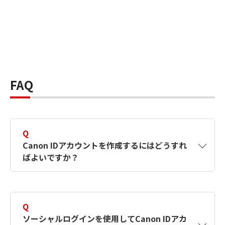
FAQ
Q
Canon IDアカウントを作成するにはどうすれ
ばよいですか？
A
Canon IDアカウントは、氏名、メールアドレス
とパスワードを入力して作成できます。ソーシ
Q
ャルログインを使用して作成することもできま
ソーシャルログインを使用してCanon IDアカ
す。詳しい作成方法は
【カメラ】Canon IDとは