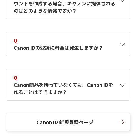
ウントを作成する場合、キヤノンに提供される
何ですか？Canon IDの作成方法は？
をご確認く
のはどのような情報ですか？
ださい。
A
キヤノンはメールアドレスと一部の情報（お客
さまが共有設定しているもの）をお客さまが選
Q
択したサービスから取得します。アカウントを
Canon IDの登録に料金は発生しますか？
簡単に作成できるように、この情報を使用して
Canon IDの登録フォームを入力します。
A
Canon IDの登録には料金は発生しません。
Q
Canon商品を持っていなくても、Canon IDを
作ることはできますか？
A
Canon商品をお持ちでなくても、Canon IDを作
ることができます。
Canon ID 新規登録ページ