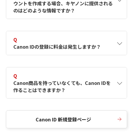
ウントを作成する場合、キヤノンに提供される
何ですか？Canon IDの作成方法は？
をご確認く
のはどのような情報ですか？
ださい。
A
キヤノンはメールアドレスと一部の情報（お客
さまが共有設定しているもの）をお客さまが選
Q
択したサービスから取得します。アカウントを
Canon IDの登録に料金は発生しますか？
簡単に作成できるように、この情報を使用して
Canon IDの登録フォームを入力します。
A
Canon IDの登録には料金は発生しません。
Q
Canon商品を持っていなくても、Canon IDを
作ることはできますか？
A
Canon商品をお持ちでなくても、Canon IDを作
ることができます。
Canon ID 新規登録ページ