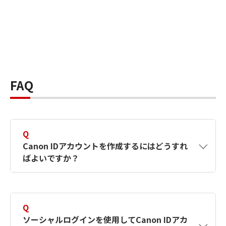
FAQ
Q
Canon IDアカウントを作成するにはどうすれ
ばよいですか？
A
Canon IDアカウントは、氏名、メールアドレス
とパスワードを入力して作成できます。ソーシ
Q
ャルログインを使用して作成することもできま
ソーシャルログインを使用してCanon IDアカ
す。詳しい作成方法は
【カメラ】Canon IDとは