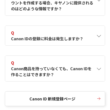
ウントを作成する場合、キヤノンに提供される
何ですか？Canon IDの作成方法は？
をご確認く
のはどのような情報ですか？
ださい。
A
キヤノンはメールアドレスと一部の情報（お客
さまが共有設定しているもの）をお客さまが選
Q
択したサービスから取得します。アカウントを
Canon IDの登録に料金は発生しますか？
簡単に作成できるように、この情報を使用して
Canon IDの登録フォームを入力します。
A
Canon IDの登録には料金は発生しません。
Q
Canon商品を持っていなくても、Canon IDを
作ることはできますか？
A
Canon商品をお持ちでなくても、Canon IDを作
ることができます。
Canon ID 新規登録ページ