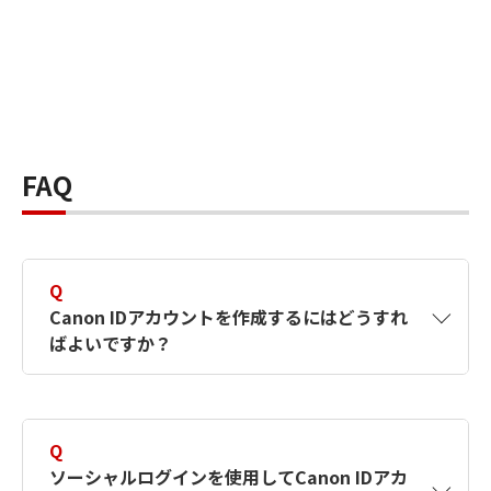
FAQ
Q
Canon IDアカウントを作成するにはどうすれ
ばよいですか？
A
Canon IDアカウントは、氏名、メールアドレス
とパスワードを入力して作成できます。ソーシ
Q
ャルログインを使用して作成することもできま
ソーシャルログインを使用してCanon IDアカ
す。詳しい作成方法は
【カメラ】Canon IDとは