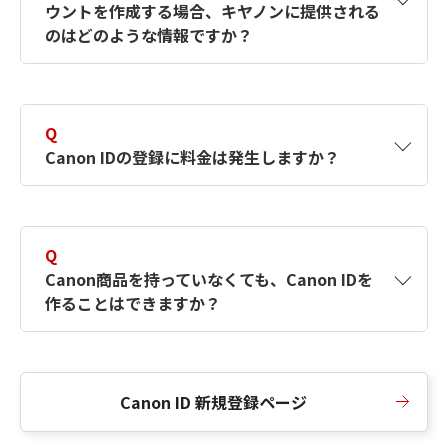
ウントを作成する場合、キヤノンに提供される
何ですか？Canon IDの作成方法は？
をご確認く
のはどのような情報ですか？
ださい。
A
キヤノンはメールアドレスと一部の情報（お客
さまが共有設定しているもの）をお客さまが選
Q
択したサービスから取得します。アカウントを
Canon IDの登録に料金は発生しますか？
簡単に作成できるように、この情報を使用して
Canon IDの登録フォームを入力します。
A
Canon IDの登録には料金は発生しません。
Q
Canon商品を持っていなくても、Canon IDを
作ることはできますか？
A
Canon商品をお持ちでなくても、Canon IDを作
ることができます。
Canon ID 新規登録ページ