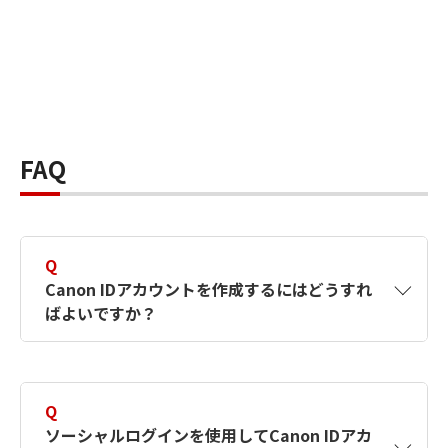
FAQ
Q
Canon IDアカウントを作成するにはどうすれ
ばよいですか？
A
Canon IDアカウントは、氏名、メールアドレス
とパスワードを入力して作成できます。ソーシ
Q
ャルログインを使用して作成することもできま
ソーシャルログインを使用してCanon IDアカ
す。詳しい作成方法は
【カメラ】Canon IDとは