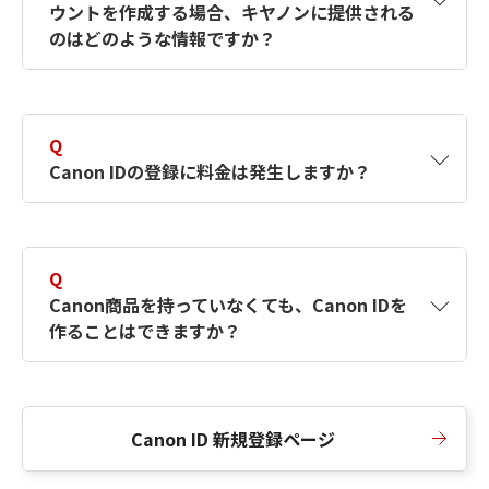
ウントを作成する場合、キヤノンに提供される
何ですか？Canon IDの作成方法は？
をご確認く
のはどのような情報ですか？
ださい。
A
キヤノンはメールアドレスと一部の情報（お客
さまが共有設定しているもの）をお客さまが選
Q
択したサービスから取得します。アカウントを
Canon IDの登録に料金は発生しますか？
簡単に作成できるように、この情報を使用して
Canon IDの登録フォームを入力します。
A
Canon IDの登録には料金は発生しません。
Q
Canon商品を持っていなくても、Canon IDを
作ることはできますか？
A
Canon商品をお持ちでなくても、Canon IDを作
ることができます。
Canon ID 新規登録ページ