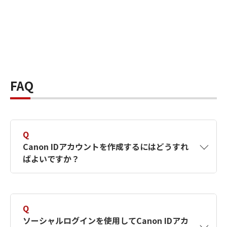
FAQ
Q
Canon IDアカウントを作成するにはどうすれ
ばよいですか？
A
Canon IDアカウントは、氏名、メールアドレス
とパスワードを入力して作成できます。ソーシ
Q
ャルログインを使用して作成することもできま
ソーシャルログインを使用してCanon IDアカ
す。詳しい作成方法は
【カメラ】Canon IDとは