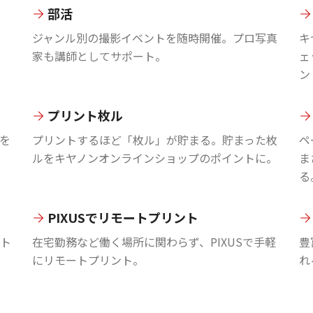
部活
ジャンル別の撮影イベントを随時開催。プロ写真
キ
家も講師としてサポート。
ェ
ン
プリント枚ル
を
プリントするほど「枚ル」が貯まる。貯まった枚
ペ
ルをキヤノンオンラインショップのポイントに。
ま
る
PIXUSでリモートプリント
ント
在宅勤務など働く場所に関わらず、PIXUSで手軽
豊
にリモートプリント。
れ