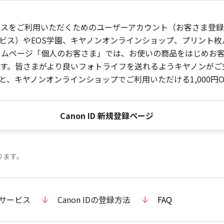
ービスをご利用いただくためのユーザーアカウント（お客さま登録情
ビス）やEOS学園、キヤノンオンラインショップ、プリント
ンホームページ「個人のお客さま」では、お使いの商品をはじめ
。皆さまがより良いフォトライフを送れるようキヤノンがご支援
、キヤノンオンラインショップでご利用いただける1,000円O
Canon ID 新規登録ページ
ります。
のサービス
Canon IDの登録方法
FAQ