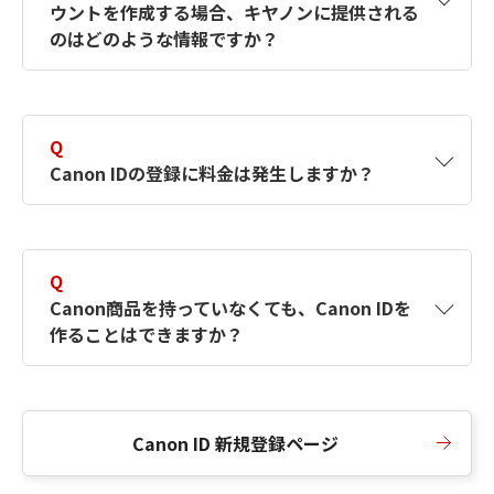
ウントを作成する場合、キヤノンに提供される
何ですか？Canon IDの作成方法は？
をご確認く
のはどのような情報ですか？
ださい。
A
キヤノンはメールアドレスと一部の情報（お客
さまが共有設定しているもの）をお客さまが選
Q
択したサービスから取得します。アカウントを
Canon IDの登録に料金は発生しますか？
簡単に作成できるように、この情報を使用して
Canon IDの登録フォームを入力します。
A
Canon IDの登録には料金は発生しません。
Q
Canon商品を持っていなくても、Canon IDを
作ることはできますか？
A
Canon商品をお持ちでなくても、Canon IDを作
ることができます。
Canon ID 新規登録ページ