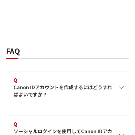
FAQ
Q
Canon IDアカウントを作成するにはどうすれ
ばよいですか？
A
Canon IDアカウントは、氏名、メールアドレス
とパスワードを入力して作成できます。ソーシ
Q
ャルログインを使用して作成することもできま
ソーシャルログインを使用してCanon IDアカ
す。詳しい作成方法は
【カメラ】Canon IDとは