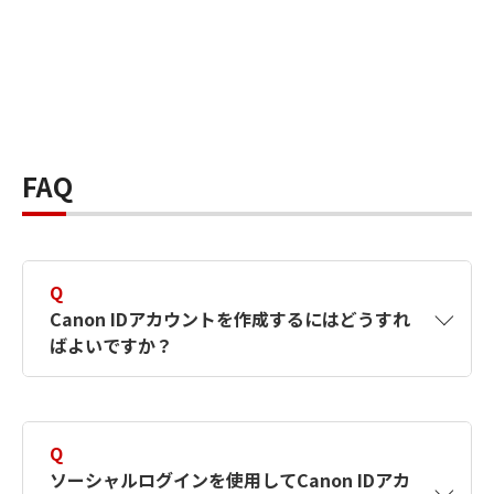
FAQ
Q
Canon IDアカウントを作成するにはどうすれ
ばよいですか？
A
Canon IDアカウントは、氏名、メールアドレス
とパスワードを入力して作成できます。ソーシ
Q
ャルログインを使用して作成することもできま
ソーシャルログインを使用してCanon IDアカ
す。詳しい作成方法は
【カメラ】Canon IDとは