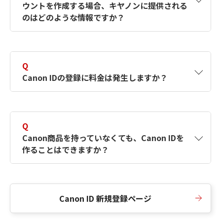
ウントを作成する場合、キヤノンに提供される
何ですか？Canon IDの作成方法は？
をご確認く
のはどのような情報ですか？
ださい。
A
キヤノンはメールアドレスと一部の情報（お客
さまが共有設定しているもの）をお客さまが選
Q
択したサービスから取得します。アカウントを
Canon IDの登録に料金は発生しますか？
簡単に作成できるように、この情報を使用して
Canon IDの登録フォームを入力します。
A
Canon IDの登録には料金は発生しません。
Q
Canon商品を持っていなくても、Canon IDを
作ることはできますか？
A
Canon商品をお持ちでなくても、Canon IDを作
ることができます。
Canon ID 新規登録ページ