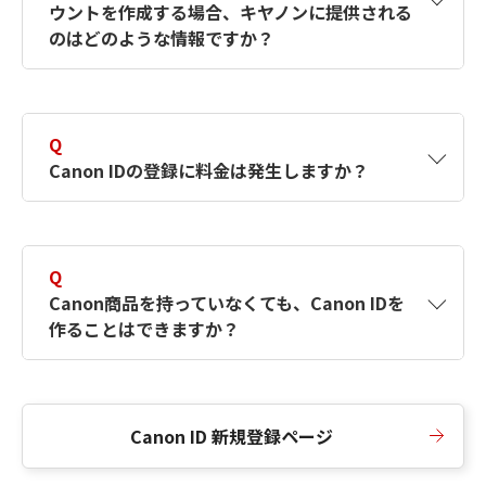
ウントを作成する場合、キヤノンに提供される
何ですか？Canon IDの作成方法は？
をご確認く
のはどのような情報ですか？
ださい。
A
キヤノンはメールアドレスと一部の情報（お客
さまが共有設定しているもの）をお客さまが選
Q
択したサービスから取得します。アカウントを
Canon IDの登録に料金は発生しますか？
簡単に作成できるように、この情報を使用して
Canon IDの登録フォームを入力します。
A
Canon IDの登録には料金は発生しません。
Q
Canon商品を持っていなくても、Canon IDを
作ることはできますか？
A
Canon商品をお持ちでなくても、Canon IDを作
ることができます。
Canon ID 新規登録ページ