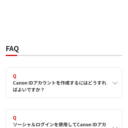
FAQ
Q
Canon IDアカウントを作成するにはどうすれ
ばよいですか？
A
Canon IDアカウントは、氏名、メールアドレス
とパスワードを入力して作成できます。ソーシ
Q
ャルログインを使用して作成することもできま
ソーシャルログインを使用してCanon IDアカ
す。詳しい作成方法は
【カメラ】Canon IDとは