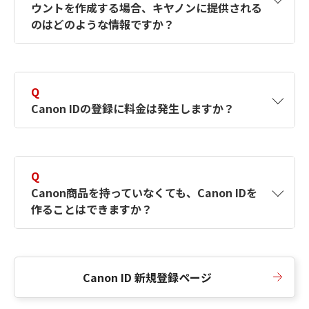
ウントを作成する場合、キヤノンに提供される
何ですか？Canon IDの作成方法は？
をご確認く
のはどのような情報ですか？
ださい。
A
キヤノンはメールアドレスと一部の情報（お客
さまが共有設定しているもの）をお客さまが選
Q
択したサービスから取得します。アカウントを
Canon IDの登録に料金は発生しますか？
簡単に作成できるように、この情報を使用して
Canon IDの登録フォームを入力します。
A
Canon IDの登録には料金は発生しません。
Q
Canon商品を持っていなくても、Canon IDを
作ることはできますか？
A
Canon商品をお持ちでなくても、Canon IDを作
ることができます。
Canon ID 新規登録ページ