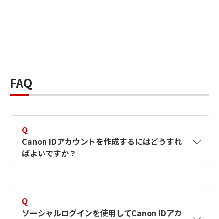
FAQ
Q
Canon IDアカウントを作成するにはどうすれ
ばよいですか？
A
Canon IDアカウントは、氏名、メールアドレス
とパスワードを入力して作成できます。ソーシ
Q
ャルログインを使用して作成することもできま
ソーシャルログインを使用してCanon IDアカ
す。詳しい作成方法は
【カメラ】Canon IDとは