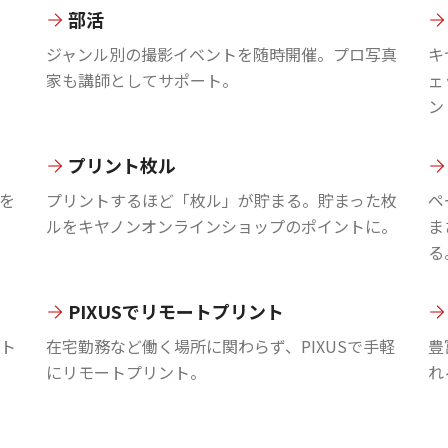
部活
ジャンル別の撮影イベントを随時開催。プロ写真
キ
家も講師としてサポート。
ェ
ン
プリント枚ル
を
プリントするほど「枚ル」が貯まる。貯まった枚
ペ
ルをキヤノンオンラインショップのポイントに。
ま
る
PIXUSでリモートプリント
ント
在宅勤務など働く場所に関わらず、PIXUSで手軽
豊
にリモートプリント。
れ