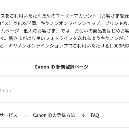
ービスをご利用いただくためのユーザーアカウント（お客さま登録情
ビス）やEOS学園、キヤノンオンラインショップ、プリント
ンホームページ「個人のお客さま」では、お使いの商品をはじめ
。皆さまがより良いフォトライフを送れるようキヤノンがご支援
、キヤノンオンラインショップでご利用いただける1,000円O
Canon ID 新規登録ページ
ります。
のサービス
Canon IDの登録方法
FAQ