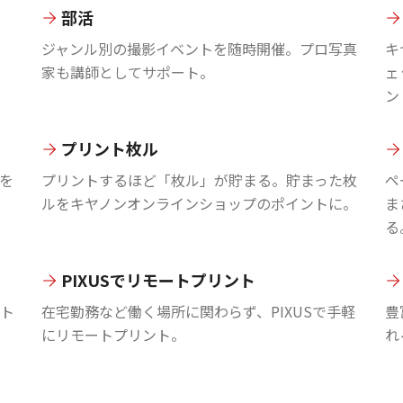
部活
ジャンル別の撮影イベントを随時開催。プロ写真
キ
家も講師としてサポート。
ェ
ン
プリント枚ル
を
プリントするほど「枚ル」が貯まる。貯まった枚
ペ
ルをキヤノンオンラインショップのポイントに。
ま
る
PIXUSでリモートプリント
ント
在宅勤務など働く場所に関わらず、PIXUSで手軽
豊
にリモートプリント。
れ