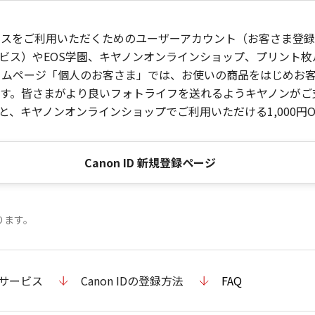
ービスをご利用いただくためのユーザーアカウント（お客さま登録情
ビス）やEOS学園、キヤノンオンラインショップ、プリント
ンホームページ「個人のお客さま」では、お使いの商品をはじめ
。皆さまがより良いフォトライフを送れるようキヤノンがご支援
、キヤノンオンラインショップでご利用いただける1,000円O
Canon ID 新規登録ページ
ります。
のサービス
Canon IDの登録方法
FAQ