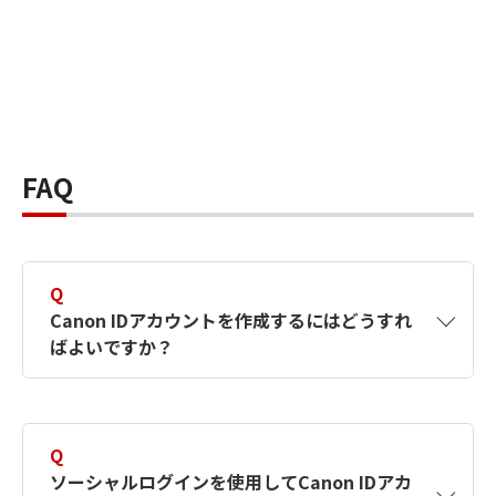
FAQ
Q
Canon IDアカウントを作成するにはどうすれ
ばよいですか？
A
Canon IDアカウントは、氏名、メールアドレス
とパスワードを入力して作成できます。ソーシ
Q
ャルログインを使用して作成することもできま
ソーシャルログインを使用してCanon IDアカ
す。詳しい作成方法は
【カメラ】Canon IDとは