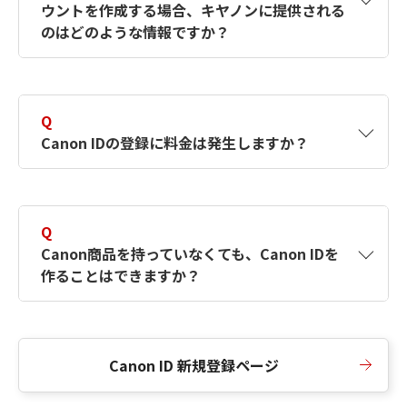
ウントを作成する場合、キヤノンに提供される
何ですか？Canon IDの作成方法は？
をご確認く
のはどのような情報ですか？
ださい。
A
キヤノンはメールアドレスと一部の情報（お客
さまが共有設定しているもの）をお客さまが選
Q
択したサービスから取得します。アカウントを
Canon IDの登録に料金は発生しますか？
簡単に作成できるように、この情報を使用して
Canon IDの登録フォームを入力します。
A
Canon IDの登録には料金は発生しません。
Q
Canon商品を持っていなくても、Canon IDを
作ることはできますか？
A
Canon商品をお持ちでなくても、Canon IDを作
ることができます。
Canon ID 新規登録ページ