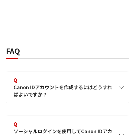
FAQ
Q
Canon IDアカウントを作成するにはどうすれ
ばよいですか？
A
Canon IDアカウントは、氏名、メールアドレス
とパスワードを入力して作成できます。ソーシ
Q
ャルログインを使用して作成することもできま
ソーシャルログインを使用してCanon IDアカ
す。詳しい作成方法は
【カメラ】Canon IDとは