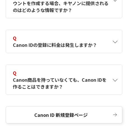
ウントを作成する場合、キヤノンに提供される
何ですか？Canon IDの作成方法は？
をご確認く
のはどのような情報ですか？
ださい。
A
キヤノンはメールアドレスと一部の情報（お客
さまが共有設定しているもの）をお客さまが選
Q
択したサービスから取得します。アカウントを
Canon IDの登録に料金は発生しますか？
簡単に作成できるように、この情報を使用して
Canon IDの登録フォームを入力します。
A
Canon IDの登録には料金は発生しません。
Q
Canon商品を持っていなくても、Canon IDを
作ることはできますか？
A
Canon商品をお持ちでなくても、Canon IDを作
ることができます。
Canon ID 新規登録ページ