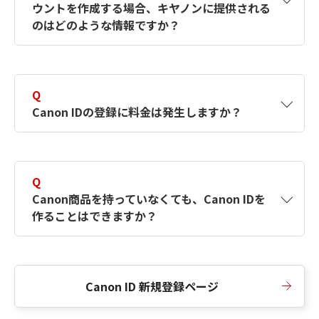
ウントを作成する場合、キヤノンに提供される
何ですか？Canon IDの作成方法は？
をご確認く
のはどのような情報ですか？
ださい。
A
キヤノンはメールアドレスと一部の情報（お客
さまが共有設定しているもの）をお客さまが選
Q
択したサービスから取得します。アカウントを
Canon IDの登録に料金は発生しますか？
簡単に作成できるように、この情報を使用して
Canon IDの登録フォームを入力します。
A
Canon IDの登録には料金は発生しません。
Q
Canon商品を持っていなくても、Canon IDを
作ることはできますか？
A
Canon商品をお持ちでなくても、Canon IDを作
ることができます。
Canon ID 新規登録ページ