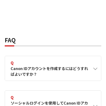
FAQ
Q
Canon IDアカウントを作成するにはどうすれ
ばよいですか？
A
Canon IDアカウントは、氏名、メールアドレス
とパスワードを入力して作成できます。ソーシ
Q
ャルログインを使用して作成することもできま
ソーシャルログインを使用してCanon IDアカ
す。詳しい作成方法は
【カメラ】Canon IDとは