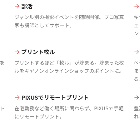
部活
ジャンル別の撮影イベントを随時開催。プロ写真
キ
家も講師としてサポート。
ェ
ン
プリント枚ル
を
プリントするほど「枚ル」が貯まる。貯まった枚
ペ
ルをキヤノンオンラインショップのポイントに。
ま
る
PIXUSでリモートプリント
ント
在宅勤務など働く場所に関わらず、PIXUSで手軽
豊
にリモートプリント。
れ