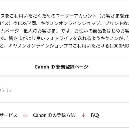
ービスをご利用いただくためのユーザーアカウント（お客さま登録情
ビス）やEOS学園、キヤノンオンラインショップ、プリント
ンホームページ「個人のお客さま」では、お使いの商品をはじめ
。皆さまがより良いフォトライフを送れるようキヤノンがご支援
、キヤノンオンラインショップでご利用いただける1,000円O
Canon ID 新規登録ページ
ります。
のサービス
Canon IDの登録方法
FAQ