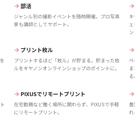
部活
ジャンル別の撮影イベントを随時開催。プロ写真
キ
家も講師としてサポート。
ェ
ン
プリント枚ル
を
プリントするほど「枚ル」が貯まる。貯まった枚
ペ
ルをキヤノンオンラインショップのポイントに。
ま
る
PIXUSでリモートプリント
ント
在宅勤務など働く場所に関わらず、PIXUSで手軽
豊
にリモートプリント。
れ