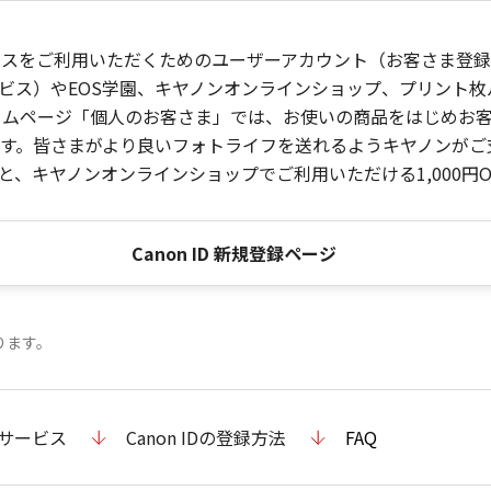
ービスをご利用いただくためのユーザーアカウント（お客さま登録情
ビス）やEOS学園、キヤノンオンラインショップ、プリント
ンホームページ「個人のお客さま」では、お使いの商品をはじめ
。皆さまがより良いフォトライフを送れるようキヤノンがご支援
、キヤノンオンラインショップでご利用いただける1,000円O
Canon ID 新規登録ページ
ります。
のサービス
Canon IDの登録方法
FAQ