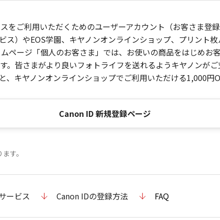
ービスをご利用いただくためのユーザーアカウント（お客さま登録情
ビス）やEOS学園、キヤノンオンラインショップ、プリント
ンホームページ「個人のお客さま」では、お使いの商品をはじめ
。皆さまがより良いフォトライフを送れるようキヤノンがご支援
、キヤノンオンラインショップでご利用いただける1,000円O
Canon ID 新規登録ページ
ります。
のサービス
Canon IDの登録方法
FAQ