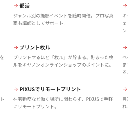
部活
ジャンル別の撮影イベントを随時開催。プロ写真
キ
家も講師としてサポート。
ェ
ン
プリント枚ル
を
プリントするほど「枚ル」が貯まる。貯まった枚
ペ
ルをキヤノンオンラインショップのポイントに。
ま
る
PIXUSでリモートプリント
ント
在宅勤務など働く場所に関わらず、PIXUSで手軽
豊
にリモートプリント。
れ