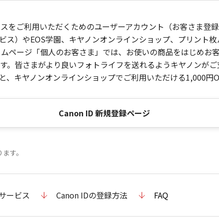
ービスをご利用いただくためのユーザーアカウント（お客さま登録情
ビス）やEOS学園、キヤノンオンラインショップ、プリント
ンホームページ「個人のお客さま」では、お使いの商品をはじめ
。皆さまがより良いフォトライフを送れるようキヤノンがご支援
、キヤノンオンラインショップでご利用いただける1,000円O
Canon ID 新規登録ページ
ります。
のサービス
Canon IDの登録方法
FAQ