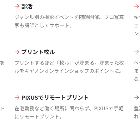
部活
ジャンル別の撮影イベントを随時開催。プロ写真
キ
家も講師としてサポート。
ェ
ン
プリント枚ル
を
プリントするほど「枚ル」が貯まる。貯まった枚
ペ
ルをキヤノンオンラインショップのポイントに。
ま
る
PIXUSでリモートプリント
ント
在宅勤務など働く場所に関わらず、PIXUSで手軽
豊
にリモートプリント。
れ