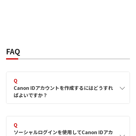
FAQ
Q
Canon IDアカウントを作成するにはどうすれ
ばよいですか？
A
Canon IDアカウントは、氏名、メールアドレス
とパスワードを入力して作成できます。ソーシ
Q
ャルログインを使用して作成することもできま
ソーシャルログインを使用してCanon IDアカ
す。詳しい作成方法は
【カメラ】Canon IDとは