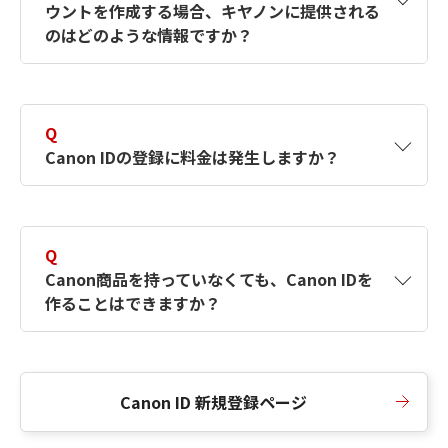
ウントを作成する場合、キヤノンに提供される
何ですか？Canon IDの作成方法は？
をご確認く
のはどのような情報ですか？
ださい。
A
キヤノンはメールアドレスと一部の情報（お客
さまが共有設定しているもの）をお客さまが選
Q
択したサービスから取得します。アカウントを
Canon IDの登録に料金は発生しますか？
簡単に作成できるように、この情報を使用して
Canon IDの登録フォームを入力します。
A
Canon IDの登録には料金は発生しません。
Q
Canon商品を持っていなくても、Canon IDを
作ることはできますか？
A
Canon商品をお持ちでなくても、Canon IDを作
ることができます。
Canon ID 新規登録ページ