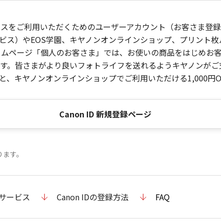
ービスをご利用いただくためのユーザーアカウント（お客さま登録情
ビス）やEOS学園、キヤノンオンラインショップ、プリント
ンホームページ「個人のお客さま」では、お使いの商品をはじめ
。皆さまがより良いフォトライフを送れるようキヤノンがご支援
、キヤノンオンラインショップでご利用いただける1,000円O
Canon ID 新規登録ページ
ります。
のサービス
Canon IDの登録方法
FAQ