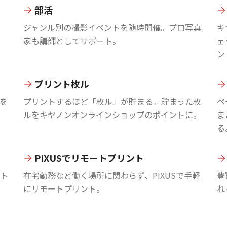
部活
ジャンル別の撮影イベントを随時開催。プロ写真
キ
家も講師としてサポート。
ェ
ン
プリント枚ル
を
プリントするほど「枚ル」が貯まる。貯まった枚
ペ
ルをキヤノンオンラインショップのポイントに。
ま
る
PIXUSでリモートプリント
ント
在宅勤務など働く場所に関わらず、PIXUSで手軽
豊
にリモートプリント。
れ