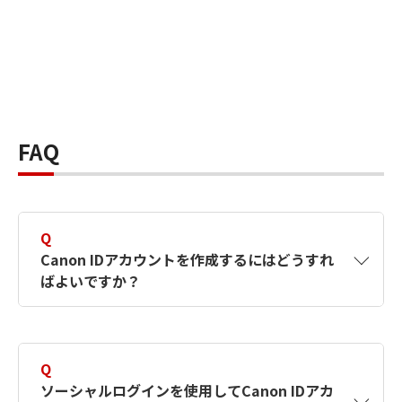
FAQ
Q
Canon IDアカウントを作成するにはどうすれ
ばよいですか？
A
Canon IDアカウントは、氏名、メールアドレス
とパスワードを入力して作成できます。ソーシ
Q
ャルログインを使用して作成することもできま
ソーシャルログインを使用してCanon IDアカ
す。詳しい作成方法は
【カメラ】Canon IDとは