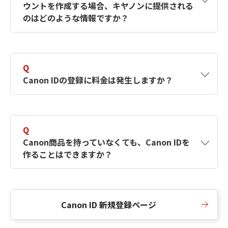
ウントを作成する場合、キヤノンに提供される
何ですか？Canon IDの作成方法は？
をご確認く
のはどのような情報ですか？
ださい。
A
キヤノンはメールアドレスと一部の情報（お客
さまが共有設定しているもの）をお客さまが選
Q
択したサービスから取得します。アカウントを
Canon IDの登録に料金は発生しますか？
簡単に作成できるように、この情報を使用して
Canon IDの登録フォームを入力します。
A
Canon IDの登録には料金は発生しません。
Q
Canon商品を持っていなくても、Canon IDを
作ることはできますか？
A
Canon商品をお持ちでなくても、Canon IDを作
ることができます。
Canon ID 新規登録ページ