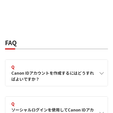
FAQ
Q
Canon IDアカウントを作成するにはどうすれ
ばよいですか？
A
Canon IDアカウントは、氏名、メールアドレス
とパスワードを入力して作成できます。ソーシ
Q
ャルログインを使用して作成することもできま
ソーシャルログインを使用してCanon IDアカ
す。詳しい作成方法は
【カメラ】Canon IDとは