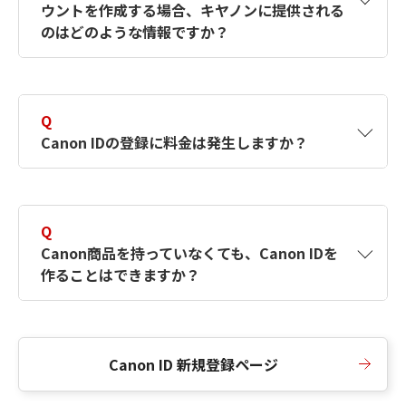
ウントを作成する場合、キヤノンに提供される
何ですか？Canon IDの作成方法は？
をご確認く
のはどのような情報ですか？
ださい。
A
キヤノンはメールアドレスと一部の情報（お客
さまが共有設定しているもの）をお客さまが選
Q
択したサービスから取得します。アカウントを
Canon IDの登録に料金は発生しますか？
簡単に作成できるように、この情報を使用して
Canon IDの登録フォームを入力します。
A
Canon IDの登録には料金は発生しません。
Q
Canon商品を持っていなくても、Canon IDを
作ることはできますか？
A
Canon商品をお持ちでなくても、Canon IDを作
ることができます。
Canon ID 新規登録ページ