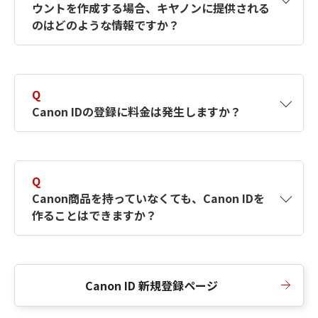
ウントを作成する場合、キヤノンに提供される
何ですか？Canon IDの作成方法は？
をご確認く
のはどのような情報ですか？
ださい。
A
キヤノンはメールアドレスと一部の情報（お客
さまが共有設定しているもの）をお客さまが選
Q
択したサービスから取得します。アカウントを
Canon IDの登録に料金は発生しますか？
簡単に作成できるように、この情報を使用して
Canon IDの登録フォームを入力します。
A
Canon IDの登録には料金は発生しません。
Q
Canon商品を持っていなくても、Canon IDを
作ることはできますか？
A
Canon商品をお持ちでなくても、Canon IDを作
ることができます。
Canon ID 新規登録ページ