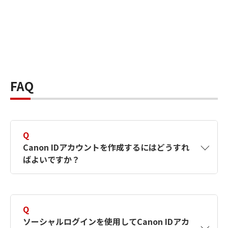
FAQ
Q
Canon IDアカウントを作成するにはどうすれ
ばよいですか？
A
Canon IDアカウントは、氏名、メールアドレス
とパスワードを入力して作成できます。ソーシ
Q
ャルログインを使用して作成することもできま
ソーシャルログインを使用してCanon IDアカ
す。詳しい作成方法は
【カメラ】Canon IDとは