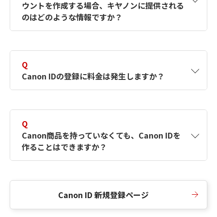
ウントを作成する場合、キヤノンに提供される
何ですか？Canon IDの作成方法は？
をご確認く
のはどのような情報ですか？
ださい。
A
キヤノンはメールアドレスと一部の情報（お客
さまが共有設定しているもの）をお客さまが選
Q
択したサービスから取得します。アカウントを
Canon IDの登録に料金は発生しますか？
簡単に作成できるように、この情報を使用して
Canon IDの登録フォームを入力します。
A
Canon IDの登録には料金は発生しません。
Q
Canon商品を持っていなくても、Canon IDを
作ることはできますか？
A
Canon商品をお持ちでなくても、Canon IDを作
ることができます。
Canon ID 新規登録ページ