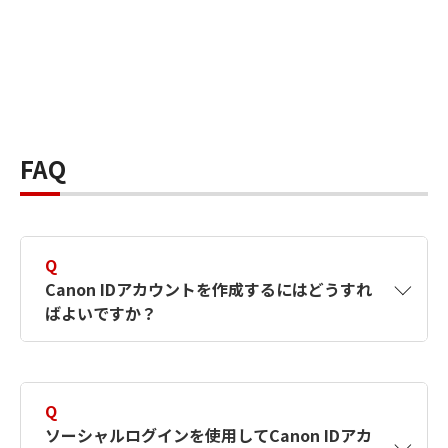
FAQ
Q
Canon IDアカウントを作成するにはどうすれ
ばよいですか？
A
Canon IDアカウントは、氏名、メールアドレス
とパスワードを入力して作成できます。ソーシ
Q
ャルログインを使用して作成することもできま
ソーシャルログインを使用してCanon IDアカ
す。詳しい作成方法は
【カメラ】Canon IDとは