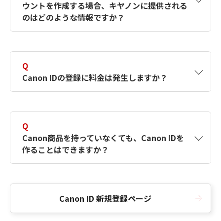
ウントを作成する場合、キヤノンに提供される
何ですか？Canon IDの作成方法は？
をご確認く
のはどのような情報ですか？
ださい。
A
キヤノンはメールアドレスと一部の情報（お客
さまが共有設定しているもの）をお客さまが選
Q
択したサービスから取得します。アカウントを
Canon IDの登録に料金は発生しますか？
簡単に作成できるように、この情報を使用して
Canon IDの登録フォームを入力します。
A
Canon IDの登録には料金は発生しません。
Q
Canon商品を持っていなくても、Canon IDを
作ることはできますか？
A
Canon商品をお持ちでなくても、Canon IDを作
ることができます。
Canon ID 新規登録ページ