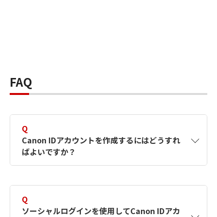
FAQ
Q
Canon IDアカウントを作成するにはどうすれ
ばよいですか？
A
Canon IDアカウントは、氏名、メールアドレス
とパスワードを入力して作成できます。ソーシ
Q
ャルログインを使用して作成することもできま
ソーシャルログインを使用してCanon IDアカ
す。詳しい作成方法は
【カメラ】Canon IDとは