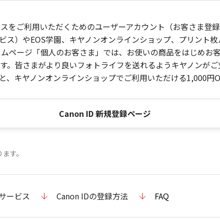
ービスをご利用いただくためのユーザーアカウント（お客さま登録情
ビス）やEOS学園、キヤノンオンラインショップ、プリント
ンホームページ「個人のお客さま」では、お使いの商品をはじめ
。皆さまがより良いフォトライフを送れるようキヤノンがご支援
、キヤノンオンラインショップでご利用いただける1,000円O
Canon ID 新規登録ページ
ります。
のサービス
Canon IDの登録方法
FAQ