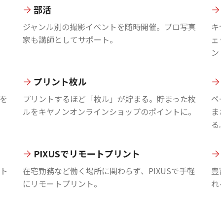
部活
ジャンル別の撮影イベントを随時開催。プロ写真
キ
家も講師としてサポート。
ェ
ン
プリント枚ル
を
プリントするほど「枚ル」が貯まる。貯まった枚
ペ
ルをキヤノンオンラインショップのポイントに。
ま
る
PIXUSでリモートプリント
ント
在宅勤務など働く場所に関わらず、PIXUSで手軽
豊
にリモートプリント。
れ