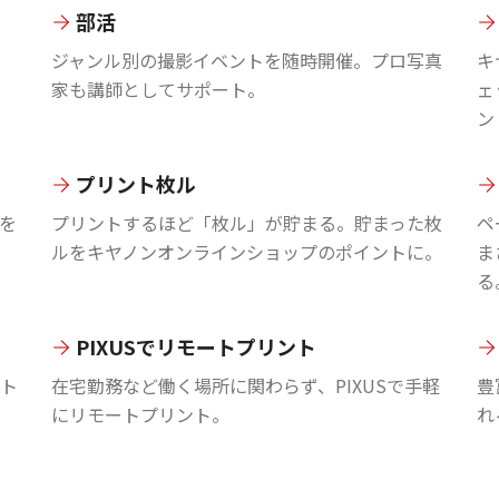
部活
ジャンル別の撮影イベントを随時開催。プロ写真
キ
家も講師としてサポート。
ェ
ン
プリント枚ル
を
プリントするほど「枚ル」が貯まる。貯まった枚
ペ
ルをキヤノンオンラインショップのポイントに。
ま
る
PIXUSでリモートプリント
ント
在宅勤務など働く場所に関わらず、PIXUSで手軽
豊
にリモートプリント。
れ