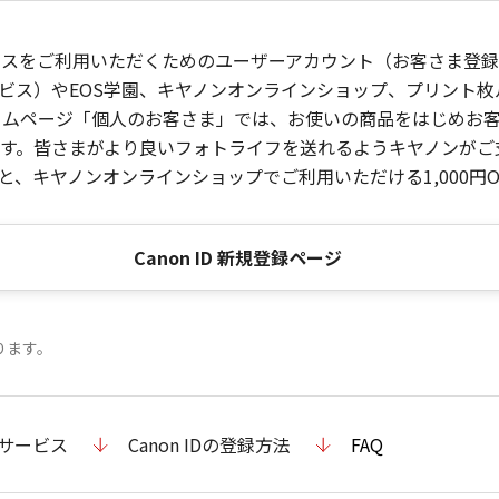
ービスをご利用いただくためのユーザーアカウント（お客さま登録情
ビス）やEOS学園、キヤノンオンラインショップ、プリント
ンホームページ「個人のお客さま」では、お使いの商品をはじめ
。皆さまがより良いフォトライフを送れるようキヤノンがご支援
、キヤノンオンラインショップでご利用いただける1,000円O
Canon ID 新規登録ページ
ります。
のサービス
Canon IDの登録方法
FAQ