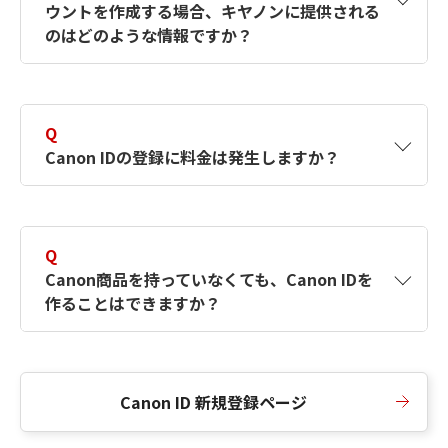
ウントを作成する場合、キヤノンに提供される
何ですか？Canon IDの作成方法は？
をご確認く
のはどのような情報ですか？
ださい。
A
キヤノンはメールアドレスと一部の情報（お客
さまが共有設定しているもの）をお客さまが選
Q
択したサービスから取得します。アカウントを
Canon IDの登録に料金は発生しますか？
簡単に作成できるように、この情報を使用して
Canon IDの登録フォームを入力します。
A
Canon IDの登録には料金は発生しません。
Q
Canon商品を持っていなくても、Canon IDを
作ることはできますか？
A
Canon商品をお持ちでなくても、Canon IDを作
ることができます。
Canon ID 新規登録ページ