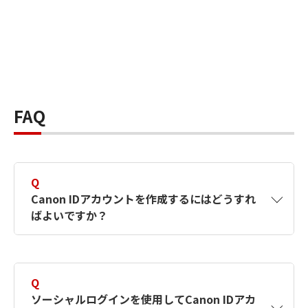
FAQ
Q
Canon IDアカウントを作成するにはどうすれ
ばよいですか？
A
Canon IDアカウントは、氏名、メールアドレス
とパスワードを入力して作成できます。ソーシ
Q
ャルログインを使用して作成することもできま
ソーシャルログインを使用してCanon IDアカ
す。詳しい作成方法は
【カメラ】Canon IDとは