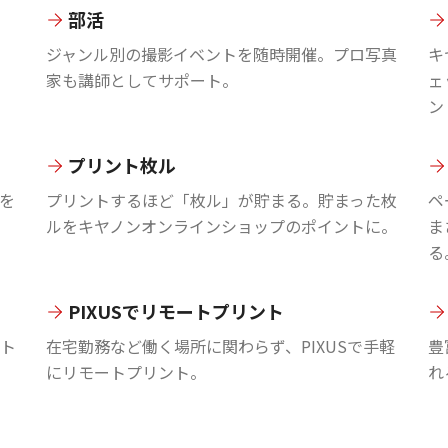
部活
ジャンル別の撮影イベントを随時開催。プロ写真
キ
家も講師としてサポート。
ェ
ン
プリント枚ル
を
プリントするほど「枚ル」が貯まる。貯まった枚
ペ
ルをキヤノンオンラインショップのポイントに。
ま
る
PIXUSでリモートプリント
ント
在宅勤務など働く場所に関わらず、PIXUSで手軽
豊
にリモートプリント。
れ