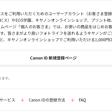
ービスをご利用いただくためのユーザーアカウント（お客さま登録情
ビス）やEOS学園、キヤノンオンラインショップ、プリント
ンホームページ「個人のお客さま」では、お使いの商品をはじめ
。皆さまがより良いフォトライフを送れるようキヤノンがご支援
、キヤノンオンラインショップでご利用いただける1,000円O
Canon ID 新規登録ページ
ります。
のサービス
Canon IDの登録方法
FAQ