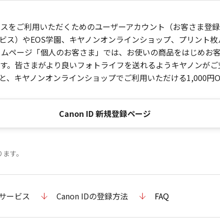
ービスをご利用いただくためのユーザーアカウント（お客さま登録情
ビス）やEOS学園、キヤノンオンラインショップ、プリント
ンホームページ「個人のお客さま」では、お使いの商品をはじめ
。皆さまがより良いフォトライフを送れるようキヤノンがご支援
、キヤノンオンラインショップでご利用いただける1,000円O
Canon ID 新規登録ページ
ります。
のサービス
Canon IDの登録方法
FAQ