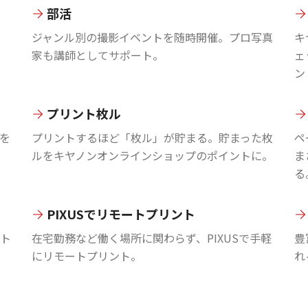
部活
ジャンル別の撮影イベントを随時開催。プロ写真
キ
家も講師としてサポート。
ェ
ン
プリント枚ル
を
プリントするほど「枚ル」が貯まる。貯まった枚
ペ
ルをキヤノンオンラインショップのポイントに。
ま
る
PIXUSでリモートプリント
ント
在宅勤務など働く場所に関わらず、PIXUSで手軽
豊
にリモートプリント。
れ