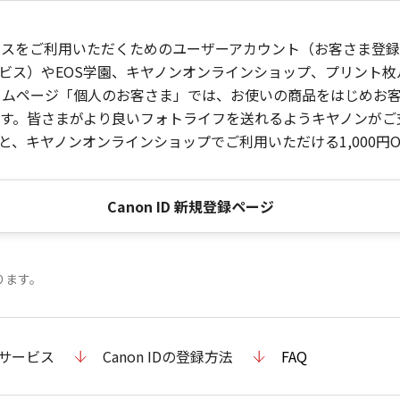
ービスをご利用いただくためのユーザーアカウント（お客さま登録情
ビス）やEOS学園、キヤノンオンラインショップ、プリント
ンホームページ「個人のお客さま」では、お使いの商品をはじめ
。皆さまがより良いフォトライフを送れるようキヤノンがご支援
、キヤノンオンラインショップでご利用いただける1,000円O
Canon ID 新規登録ページ
ります。
のサービス
Canon IDの登録方法
FAQ