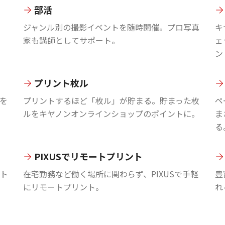
部活
ジャンル別の撮影イベントを随時開催。プロ写真
キ
家も講師としてサポート。
ェ
ン
プリント枚ル
を
プリントするほど「枚ル」が貯まる。貯まった枚
ペ
ルをキヤノンオンラインショップのポイントに。
ま
る
PIXUSでリモートプリント
ント
在宅勤務など働く場所に関わらず、PIXUSで手軽
豊
にリモートプリント。
れ