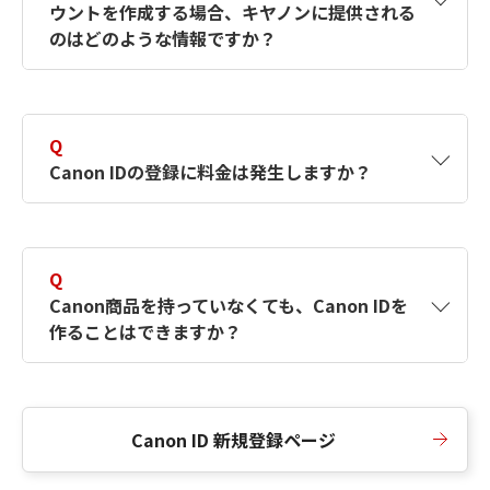
ウントを作成する場合、キヤノンに提供される
何ですか？Canon IDの作成方法は？
をご確認く
のはどのような情報ですか？
ださい。
A
キヤノンはメールアドレスと一部の情報（お客
さまが共有設定しているもの）をお客さまが選
Q
択したサービスから取得します。アカウントを
Canon IDの登録に料金は発生しますか？
簡単に作成できるように、この情報を使用して
Canon IDの登録フォームを入力します。
A
Canon IDの登録には料金は発生しません。
Q
Canon商品を持っていなくても、Canon IDを
作ることはできますか？
A
Canon商品をお持ちでなくても、Canon IDを作
ることができます。
Canon ID 新規登録ページ