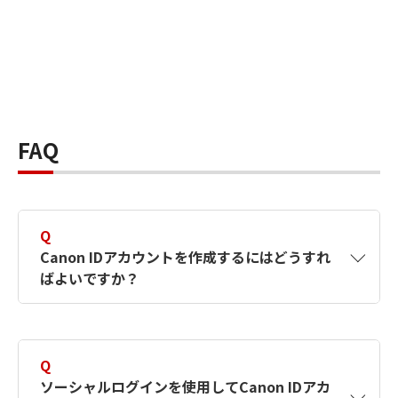
FAQ
Q
Canon IDアカウントを作成するにはどうすれ
ばよいですか？
A
Canon IDアカウントは、氏名、メールアドレス
とパスワードを入力して作成できます。ソーシ
Q
ャルログインを使用して作成することもできま
ソーシャルログインを使用してCanon IDアカ
す。詳しい作成方法は
【カメラ】Canon IDとは