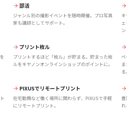
部活
ジャンル別の撮影イベントを随時開催。プロ写真
キ
家も講師としてサポート。
ェ
ン
プリント枚ル
を
プリントするほど「枚ル」が貯まる。貯まった枚
ペ
ルをキヤノンオンラインショップのポイントに。
ま
る
PIXUSでリモートプリント
ント
在宅勤務など働く場所に関わらず、PIXUSで手軽
豊
にリモートプリント。
れ