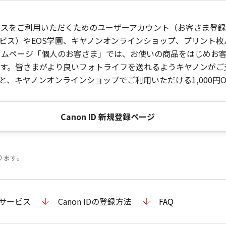
ービスをご利用いただくためのユーザーアカウント（お客さま登録情
ビス）やEOS学園、キヤノンオンラインショップ、プリント
ンホームページ「個人のお客さま」では、お使いの商品をはじめ
。皆さまがより良いフォトライフを送れるようキヤノンがご支援
、キヤノンオンラインショップでご利用いただける1,000円O
Canon ID 新規登録ページ
ります。
のサービス
Canon IDの登録方法
FAQ