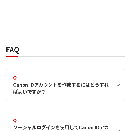
FAQ
Q
Canon IDアカウントを作成するにはどうすれ
ばよいですか？
A
Canon IDアカウントは、氏名、メールアドレス
とパスワードを入力して作成できます。ソーシ
Q
ャルログインを使用して作成することもできま
ソーシャルログインを使用してCanon IDアカ
す。詳しい作成方法は
【カメラ】Canon IDとは