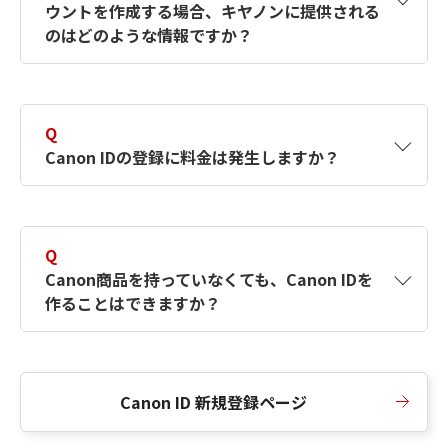
ウントを作成する場合、キヤノンに提供される
何ですか？Canon IDの作成方法は？
をご確認く
のはどのような情報ですか？
ださい。
A
キヤノンはメールアドレスと一部の情報（お客
さまが共有設定しているもの）をお客さまが選
Q
択したサービスから取得します。アカウントを
Canon IDの登録に料金は発生しますか？
簡単に作成できるように、この情報を使用して
Canon IDの登録フォームを入力します。
A
Canon IDの登録には料金は発生しません。
Q
Canon商品を持っていなくても、Canon IDを
作ることはできますか？
A
Canon商品をお持ちでなくても、Canon IDを作
ることができます。
Canon ID 新規登録ページ