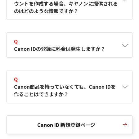
ウントを作成する場合、キヤノンに提供される
何ですか？Canon IDの作成方法は？
をご確認く
のはどのような情報ですか？
ださい。
A
キヤノンはメールアドレスと一部の情報（お客
さまが共有設定しているもの）をお客さまが選
Q
択したサービスから取得します。アカウントを
Canon IDの登録に料金は発生しますか？
簡単に作成できるように、この情報を使用して
Canon IDの登録フォームを入力します。
A
Canon IDの登録には料金は発生しません。
Q
Canon商品を持っていなくても、Canon IDを
作ることはできますか？
A
Canon商品をお持ちでなくても、Canon IDを作
ることができます。
Canon ID 新規登録ページ