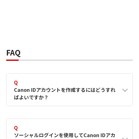
FAQ
Q
Canon IDアカウントを作成するにはどうすれ
ばよいですか？
A
Canon IDアカウントは、氏名、メールアドレス
とパスワードを入力して作成できます。ソーシ
Q
ャルログインを使用して作成することもできま
ソーシャルログインを使用してCanon IDアカ
す。詳しい作成方法は
【カメラ】Canon IDとは