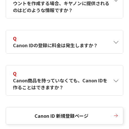
ウントを作成する場合、キヤノンに提供される
何ですか？Canon IDの作成方法は？
をご確認く
のはどのような情報ですか？
ださい。
A
キヤノンはメールアドレスと一部の情報（お客
さまが共有設定しているもの）をお客さまが選
Q
択したサービスから取得します。アカウントを
Canon IDの登録に料金は発生しますか？
簡単に作成できるように、この情報を使用して
Canon IDの登録フォームを入力します。
A
Canon IDの登録には料金は発生しません。
Q
Canon商品を持っていなくても、Canon IDを
作ることはできますか？
A
Canon商品をお持ちでなくても、Canon IDを作
ることができます。
Canon ID 新規登録ページ