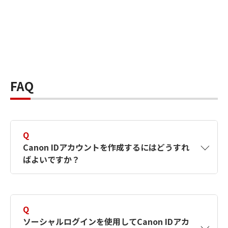
FAQ
Q
Canon IDアカウントを作成するにはどうすれ
ばよいですか？
A
Canon IDアカウントは、氏名、メールアドレス
とパスワードを入力して作成できます。ソーシ
Q
ャルログインを使用して作成することもできま
ソーシャルログインを使用してCanon IDアカ
す。詳しい作成方法は
【カメラ】Canon IDとは