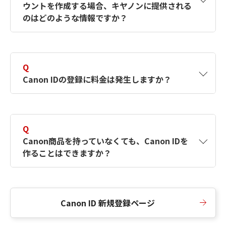
ウントを作成する場合、キヤノンに提供される
何ですか？Canon IDの作成方法は？
をご確認く
のはどのような情報ですか？
ださい。
A
キヤノンはメールアドレスと一部の情報（お客
さまが共有設定しているもの）をお客さまが選
Q
択したサービスから取得します。アカウントを
Canon IDの登録に料金は発生しますか？
簡単に作成できるように、この情報を使用して
Canon IDの登録フォームを入力します。
A
Canon IDの登録には料金は発生しません。
Q
Canon商品を持っていなくても、Canon IDを
作ることはできますか？
A
Canon商品をお持ちでなくても、Canon IDを作
ることができます。
Canon ID 新規登録ページ