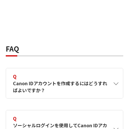
FAQ
Q
Canon IDアカウントを作成するにはどうすれ
ばよいですか？
A
Canon IDアカウントは、氏名、メールアドレス
とパスワードを入力して作成できます。ソーシ
Q
ャルログインを使用して作成することもできま
ソーシャルログインを使用してCanon IDアカ
す。詳しい作成方法は
【カメラ】Canon IDとは