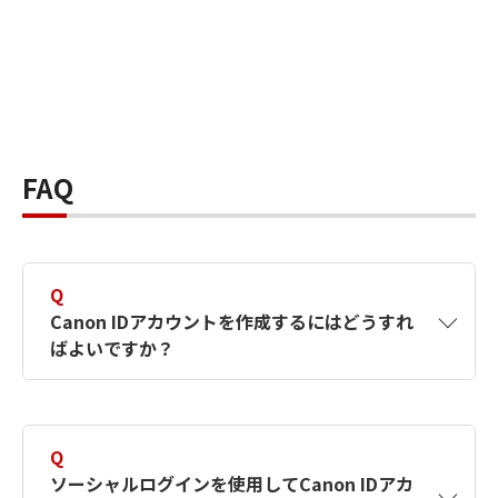
FAQ
Q
Canon IDアカウントを作成するにはどうすれ
ばよいですか？
A
Canon IDアカウントは、氏名、メールアドレス
とパスワードを入力して作成できます。ソーシ
Q
ャルログインを使用して作成することもできま
ソーシャルログインを使用してCanon IDアカ
す。詳しい作成方法は
【カメラ】Canon IDとは