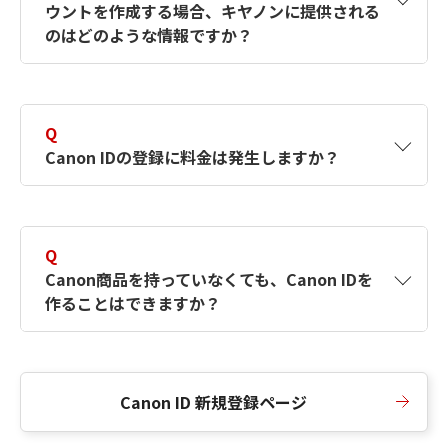
ウントを作成する場合、キヤノンに提供される
何ですか？Canon IDの作成方法は？
をご確認く
のはどのような情報ですか？
ださい。
A
キヤノンはメールアドレスと一部の情報（お客
さまが共有設定しているもの）をお客さまが選
Q
択したサービスから取得します。アカウントを
Canon IDの登録に料金は発生しますか？
簡単に作成できるように、この情報を使用して
Canon IDの登録フォームを入力します。
A
Canon IDの登録には料金は発生しません。
Q
Canon商品を持っていなくても、Canon IDを
作ることはできますか？
A
Canon商品をお持ちでなくても、Canon IDを作
ることができます。
Canon ID 新規登録ページ