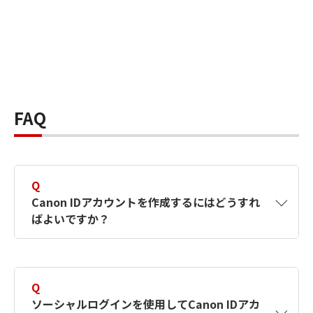
FAQ
Q
Canon IDアカウントを作成するにはどうすれ
ばよいですか？
A
Canon IDアカウントは、氏名、メールアドレス
とパスワードを入力して作成できます。ソーシ
Q
ャルログインを使用して作成することもできま
ソーシャルログインを使用してCanon IDアカ
す。詳しい作成方法は
【カメラ】Canon IDとは