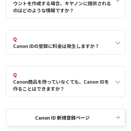
ウントを作成する場合、キヤノンに提供される
何ですか？Canon IDの作成方法は？
をご確認く
のはどのような情報ですか？
ださい。
A
キヤノンはメールアドレスと一部の情報（お客
さまが共有設定しているもの）をお客さまが選
Q
択したサービスから取得します。アカウントを
Canon IDの登録に料金は発生しますか？
簡単に作成できるように、この情報を使用して
Canon IDの登録フォームを入力します。
A
Canon IDの登録には料金は発生しません。
Q
Canon商品を持っていなくても、Canon IDを
作ることはできますか？
A
Canon商品をお持ちでなくても、Canon IDを作
ることができます。
Canon ID 新規登録ページ