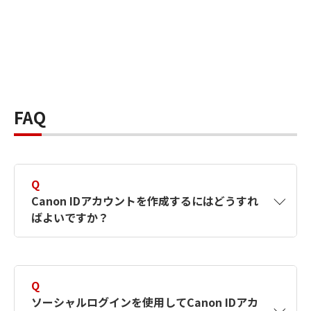
FAQ
Q
Canon IDアカウントを作成するにはどうすれ
ばよいですか？
A
Canon IDアカウントは、氏名、メールアドレス
とパスワードを入力して作成できます。ソーシ
Q
ャルログインを使用して作成することもできま
ソーシャルログインを使用してCanon IDアカ
す。詳しい作成方法は
【カメラ】Canon IDとは