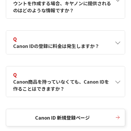
ウントを作成する場合、キヤノンに提供される
何ですか？Canon IDの作成方法は？
をご確認く
のはどのような情報ですか？
ださい。
A
キヤノンはメールアドレスと一部の情報（お客
さまが共有設定しているもの）をお客さまが選
Q
択したサービスから取得します。アカウントを
Canon IDの登録に料金は発生しますか？
簡単に作成できるように、この情報を使用して
Canon IDの登録フォームを入力します。
A
Canon IDの登録には料金は発生しません。
Q
Canon商品を持っていなくても、Canon IDを
作ることはできますか？
A
Canon商品をお持ちでなくても、Canon IDを作
ることができます。
Canon ID 新規登録ページ