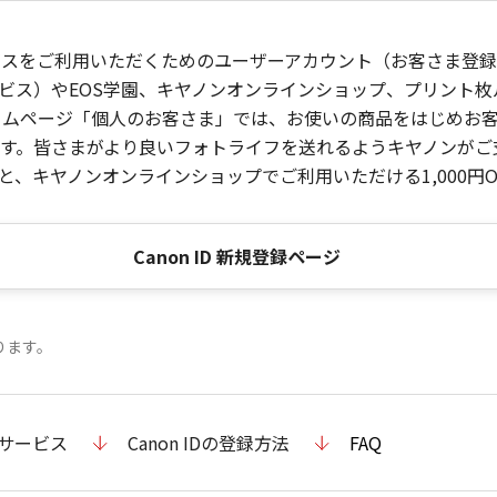
ービスをご利用いただくためのユーザーアカウント（お客さま登録情
ビス）やEOS学園、キヤノンオンラインショップ、プリント
ンホームページ「個人のお客さま」では、お使いの商品をはじめ
。皆さまがより良いフォトライフを送れるようキヤノンがご支援
、キヤノンオンラインショップでご利用いただける1,000円O
Canon ID 新規登録ページ
ります。
のサービス
Canon IDの登録方法
FAQ