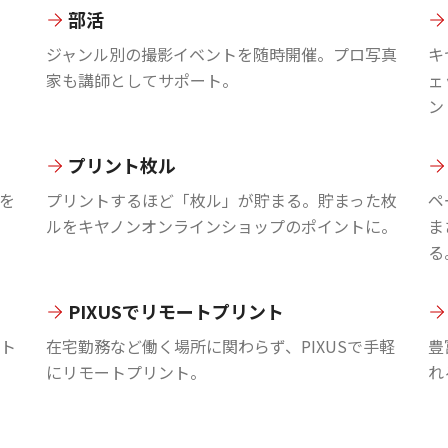
部活
ジャンル別の撮影イベントを随時開催。プロ写真
キ
家も講師としてサポート。
ェ
ン
プリント枚ル
を
プリントするほど「枚ル」が貯まる。貯まった枚
ペ
ルをキヤノンオンラインショップのポイントに。
ま
る
PIXUSでリモートプリント
ント
在宅勤務など働く場所に関わらず、PIXUSで手軽
豊
にリモートプリント。
れ